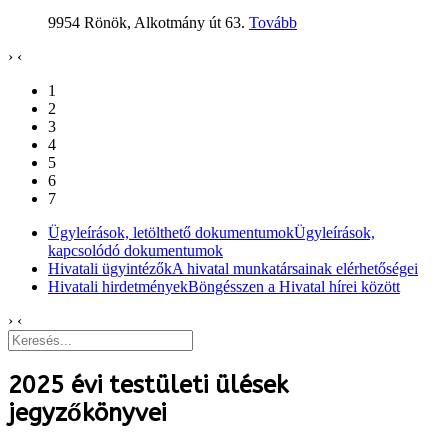
9954 Rönök, Alkotmány út 63.
Tovább
›
‹
1
2
3
4
5
6
7
Ügyleírások, letölthető dokumentumok
Ügyleírások,
kapcsolódó dokumentumok
Hivatali ügyintézők
A hivatal munkatársainak elérhetőségei
Hivatali hirdetmények
Böngésszen a Hivatal hírei között
›
‹
2025 évi testületi ülések
jegyzőkönyvei