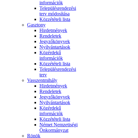
információk
Településrendezési
terv módosítása
Közzétételi lista
Gasztony
Hirdetmények
Rendeletek
Jegyzőkönyvek
Nyilvántartások
Közérdekű
információk
Közzétételi lista
Településrendezési
terv
Vasszentmihály
Hirdetmények
Rendeletek
Jegyzőkönyvek
Nyilvántartások
Közérdekű
információk
Közzétételi lista
Német Nemzetiségi
Önkormányzat
Rönök