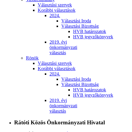
Választási szervek
Korábbi választások
2024.
Választási Iroda
Választási Bizottság
HVB határozatok
HVB jegyzőkönyvek
2019. évi
önkormányzati
választás
Rönök
Választási szervek
Korábbi választások
2024.
Választási Iroda
Választási Bizottság
HVB határozatok
HVB jegyzőkönyvek
2019. évi
önkormányzati
választás
Rátóti Közös Önkormányzati Hivatal