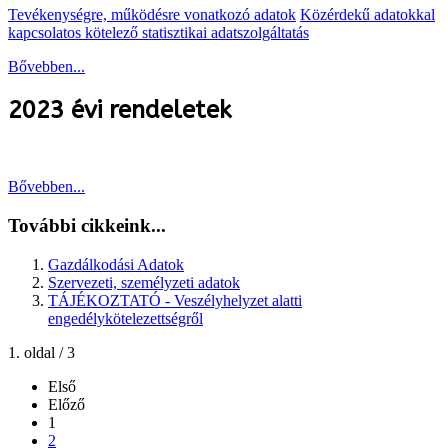
Tevékenységre, működésre vonatkozó adatok
Közérdekű adatokkal
kapcsolatos kötelező statisztikai adatszolgáltatás
Bővebben...
2023 évi rendeletek
Bővebben...
További cikkeink...
Gazdálkodási Adatok
Szervezeti, személyzeti adatok
TÁJÉKOZTATÓ - Veszélyhelyzet alatti
engedélykötelezettségről
1. oldal / 3
Első
Előző
1
2