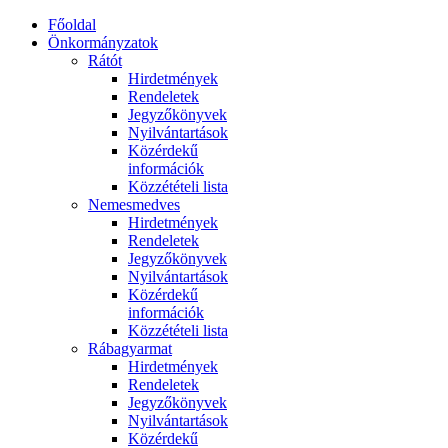
Főoldal
Önkormányzatok
Rátót
Hirdetmények
Rendeletek
Jegyzőkönyvek
Nyilvántartások
Közérdekű
információk
Közzétételi lista
Nemesmedves
Hirdetmények
Rendeletek
Jegyzőkönyvek
Nyilvántartások
Közérdekű
információk
Közzétételi lista
Rábagyarmat
Hirdetmények
Rendeletek
Jegyzőkönyvek
Nyilvántartások
Közérdekű