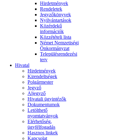
Hirdetmények
Rendeletek
Jegyzőkönyvek
Nyilvántartások
Közérdekű
információk
Közzétételi lista
Német Nemzetiségi
Önkormányzat
Településrendezési
terv
Hivatal
Hirdetmények
Kirendeltségek
Polgármester
Jegyző
Aljegyző
Hivatali ügyintézők
Dokumentumok
Letölthető
nyomtatványok
Elérhetőség,
ügyfélfogadás
Hasznos linkek
Kapcsolat